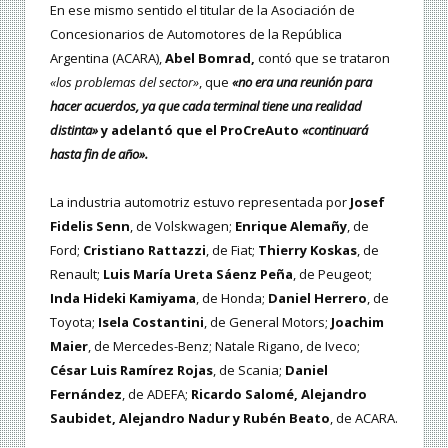
En ese mismo sentido el titular de la Asociación de
Concesionarios de Automotores de la República
Argentina (ACARA),
Abel Bomrad,
contó que se trataron
«los problemas del sector»
, que
«no era una reunión para
hacer acuerdos, ya que cada terminal tiene una realidad
distinta»
y adelantó que el ProCreAuto
«continuará
hasta fin de año».
La industria automotriz estuvo representada por
Josef
Fidelis Senn
, de Volskwagen;
Enrique Alemañy
, de
Ford;
Cristiano Rattazzi
, de Fiat;
Thierry Koskas
, de
Renault;
Luis María Ureta Sáenz Peña
, de Peugeot;
Inda Hideki Kamiyama
, de Honda;
Daniel Herrero
, de
Toyota;
Isela Costantini
, de General Motors;
Joachim
Maier
, de Mercedes-Benz; Natale Rigano, de Iveco;
César Luis Ramírez Rojas
, de Scania;
Daniel
Fernández
, de ADEFA;
Ricardo Salomé, Alejandro
Saubidet, Alejandro Nadur y Rubén Beato
, de ACARA.