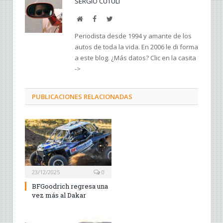
SERGIO CUTULI
Web
Facebook
Twitter
Periodista desde 1994 y amante de los
autos de toda la vida. En 2006 le di forma
a este blog. ¿Más datos? Clic en la casita
->
PUBLICACIONES RELACIONADAS
23/12/2025
0
BFGoodrich regresa una
vez más al Dakar