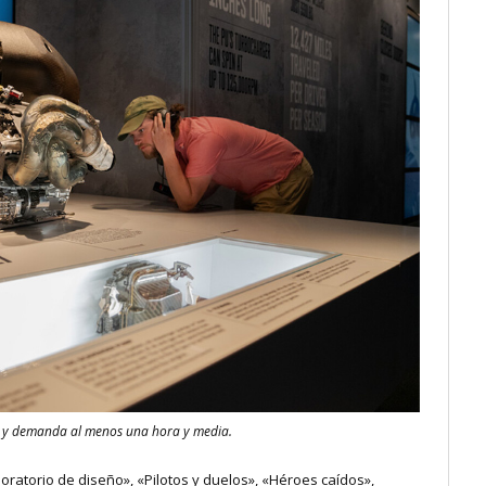
las y demanda al menos una hora y media.
oratorio de diseño», «Pilotos y duelos», «Héroes caídos»,