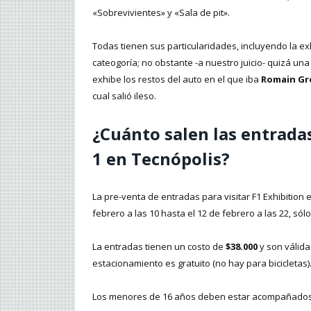
«Sobrevivientes» y «Sala de pit».
Todas tienen sus particularidades, incluyendo la ex
cateogoría; no obstante -a nuestro juicio- quizá u
exhibe los restos del auto en el que iba
Romain Gr
cual salió ileso.
¿Cuánto salen las entrada
1 en Tecnópolis?
La pre-venta de entradas para visitar F1 Exhibition
febrero a las 10 hasta el 12 de febrero a las 22, sól
La entradas tienen un costo de
$38.000
y son válidas
estacionamiento es gratuito (no hay para bicicletas)
Los menores de 16 años deben estar acompañados 