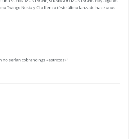
istió una SCENIC MONTAGNE, si KANGOO MONTAGNE. Hay algunos
omo Twingo Nokia y Clio Kenzo (éste últmo lanzado hace unos
h no serían cobrandings «estrictos»?