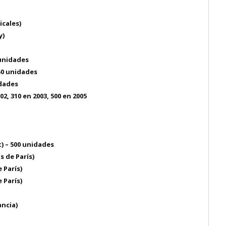
icales)
y)
 unidades
50 unidades
idades
2, 310 en 2003, 500 en 2005
) – 500 unidades
 de París)
 París)
 París)
ancia)