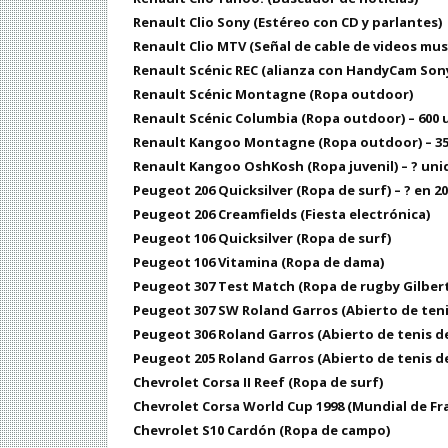
Renault Clio Sony (Estéreo con CD y parlantes)
Renault Clio MTV (Señal de cable de videos mus
Renault Scénic REC (alianza con HandyCam Son
Renault Scénic Montagne (Ropa outdoor)
Renault Scénic Columbia (Ropa outdoor) – 600
Renault Kangoo Montagne (Ropa outdoor) – 3
Renault Kangoo OshKosh (Ropa juvenil) – ? un
Peugeot 206 Quicksilver (Ropa de surf) – ? en 200
Peugeot 206 Creamfields (Fiesta electrónica)
Peugeot 106 Quicksilver (Ropa de surf)
Peugeot 106 Vitamina (Ropa de dama)
Peugeot 307 Test Match (Ropa de rugby Gilbert
Peugeot 307 SW Roland Garros (Abierto de tenis
Peugeot 306 Roland Garros (Abierto de tenis de
Peugeot 205 Roland Garros (Abierto de tenis de
Chevrolet Corsa II Reef (Ropa de surf)
Chevrolet Corsa World Cup 1998 (Mundial de Fr
Chevrolet S10 Cardón (Ropa de campo)