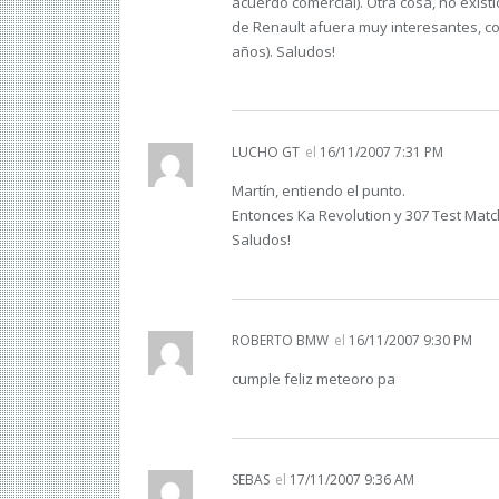
acuerdo comercial). Otra cosa, no ex
de Renault afuera muy interesantes, c
años). Saludos!
LUCHO GT
el
16/11/2007 7:31 PM
Martín, entiendo el punto.
Entonces Ka Revolution y 307 Test Matc
Saludos!
ROBERTO BMW
el
16/11/2007 9:30 PM
cumple feliz meteoro pa
SEBAS
el
17/11/2007 9:36 AM