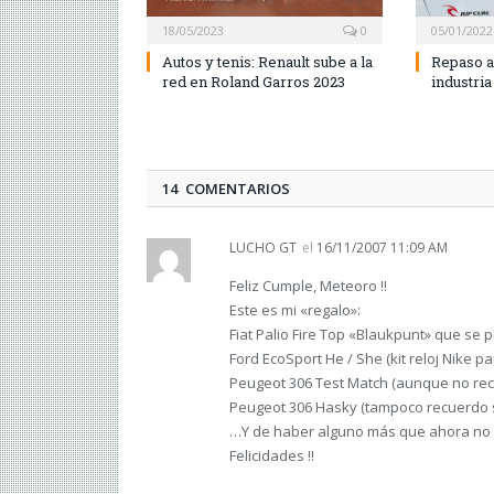
18/05/2023
0
05/01/2022
Autos y tenis: Renault sube a la
Repaso a
red en Roland Garros 2023
industria
14 COMENTARIOS
LUCHO GT
el
16/11/2007 11:09 AM
Feliz Cumple, Meteoro !!
Este es mi «regalo»:
Fiat Palio Fire Top «Blaukpunt» que se 
Ford EcoSport He / She (kit reloj Nike p
Peugeot 306 Test Match (aunque no recue
Peugeot 306 Hasky (tampoco recuerdo si 
…Y de haber alguno más que ahora no
Felicidades !!