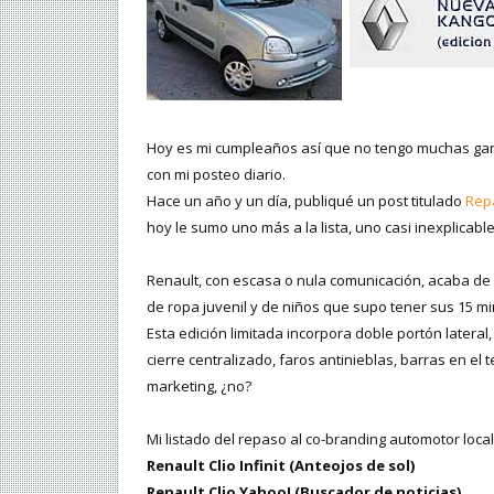
Hoy es mi cumpleaños así que no tengo muchas gana
con mi posteo diario.
Hace un año y un día, publiqué un post titulado
Repa
hoy le sumo uno más a la lista, uno casi inexplicable
Renault, con escasa o nula comunicación, acaba de 
de ropa juvenil y de niños que supo tener sus 15 m
Esta edición limitada incorpora doble portón lateral
cierre centralizado, faros antinieblas, barras en el
marketing, ¿no?
Mi listado del repaso al co-branding automotor loca
Renault Clio Infinit (Anteojos de sol)
Renault Clio Yahoo! (Buscador de noticias)