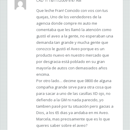
CAD
el
18/11/2009 9:47 AM
Que leche Fran! Coincido con vos con tus
quejas, Uno de los vendedores de la
agencia donde compre mi auto me
comentaba que les llamó la atención como
gustó el aveo a la gente, no esperaban una
demanda tan grande y mucha gente que
conozco le gustó el Aveo porque es un
producto nuevo en nuestro mercado que
por desgracia está poblado en su gran
mayoría de autos con demasiados años
encima.
Por otro lado… decime que 0800 de alguna
compañia grande sirve para otra cosa que
para sacar a uno de las casillas XD ojo, no
defiendo a la GM ni nada parecido, yo
tambien pasé por tu situación pero gacias a
Dios, a los 65 dias ya andaba en mi Aveo.
Marcela, mas precisamente que es lo que
queres saber sobre el aveo?