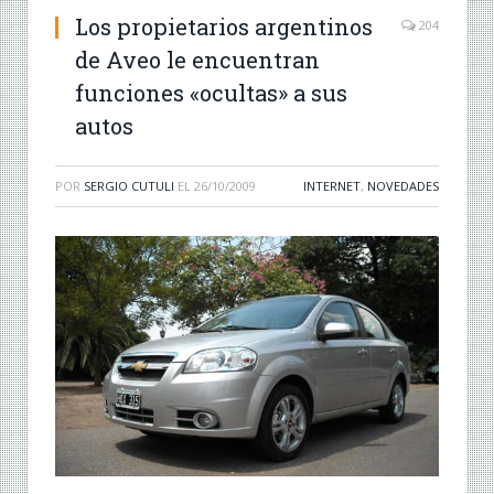
Los propietarios argentinos
204
de Aveo le encuentran
funciones «ocultas» a sus
autos
POR
SERGIO CUTULI
EL
26/10/2009
INTERNET
,
NOVEDADES