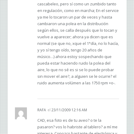
cascabeleo, pero sí como un zumbido tanto
en regulación, como en marcha; En el service
ya me lo tocaron un par de veces y hasta
cambiaron una polea en la distribución
según ellos, se calla después que lo tocan y
vuelve a aparecer; ahora ya dicen que es
normal (se que no, xque el 1°día, no lo hacía,
y yo sí tengo oído, tengo 20 años de
músico…) ahora estoy sospechando que
pueda estar haciendo ruido la polea del
aire, lo que no sé es si se lo puede probar
sin mover el aire?, a alguien se le ocurre? el
ruido aumenta volúmen a las 1750 rpm +o-.
RAFA
el
23/11/2009 12:16 AM
CAD, esa foto es de tu aveo? o te la
pasaron? vos lo habriste al tablero? a mí me
interesa. Conozco bastante de electrónica y