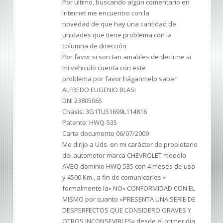
Por ultimo, buscando algún comentario en
Internet me encuentro con la
novedad de que hay una cantidad de
unidades que tiene problema con la
columna de dirección
Por favor si son tan amables de decirme si
mi vehiculo cuenta con este
problema por favor háganmelo saber
ALFREDO EUGENIO BLASI
DNI 23805065
Chasis: 3G1TU51699L114816
Patente: HWQ-535
Carta documento 06/07/2009
Me dirijo a Uds. en mi carácter de propietario
del automotor marca CHEVROLET modelo
AVEO dominio HWQ 535 con 4 meses de uso
y 4500 Km., a fin de comunicarles »
formalmente la» NO» CONFORMIDAD CON EL
MISMO por cuanto «PRESENTA UNA SERIE DE
DESPERFECTOS QUE CONSIDERO GRAVES Y
OTROS INCONSEVIBLES» desde el primer día