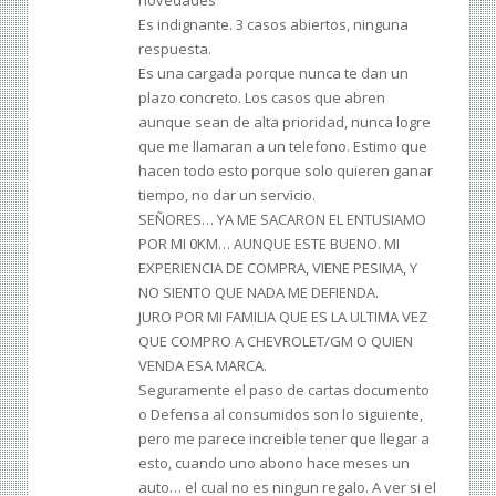
novedades”
Es indignante. 3 casos abiertos, ninguna
respuesta.
Es una cargada porque nunca te dan un
plazo concreto. Los casos que abren
aunque sean de alta prioridad, nunca logre
que me llamaran a un telefono. Estimo que
hacen todo esto porque solo quieren ganar
tiempo, no dar un servicio.
SEÑORES… YA ME SACARON EL ENTUSIAMO
POR MI 0KM… AUNQUE ESTE BUENO. MI
EXPERIENCIA DE COMPRA, VIENE PESIMA, Y
NO SIENTO QUE NADA ME DEFIENDA.
JURO POR MI FAMILIA QUE ES LA ULTIMA VEZ
QUE COMPRO A CHEVROLET/GM O QUIEN
VENDA ESA MARCA.
Seguramente el paso de cartas documento
o Defensa al consumidos son lo siguiente,
pero me parece increible tener que llegar a
esto, cuando uno abono hace meses un
auto… el cual no es ningun regalo. A ver si el