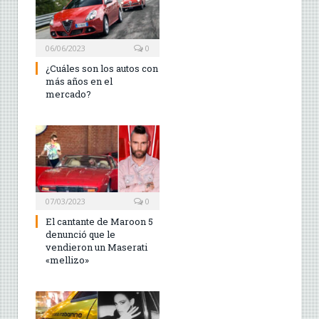
06/06/2023
0
¿Cuáles son los autos con
más años en el
mercado?
07/03/2023
0
El cantante de Maroon 5
denunció que le
vendieron un Maserati
«mellizo»