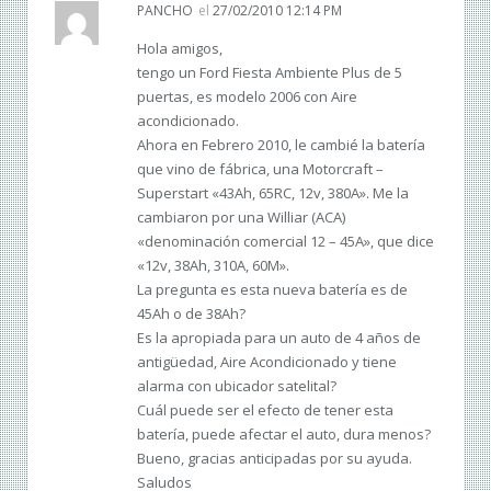
PANCHO
el
27/02/2010 12:14 PM
Hola amigos,
tengo un Ford Fiesta Ambiente Plus de 5
puertas, es modelo 2006 con Aire
acondicionado.
Ahora en Febrero 2010, le cambié la batería
que vino de fábrica, una Motorcraft –
Superstart «43Ah, 65RC, 12v, 380A». Me la
cambiaron por una Williar (ACA)
«denominación comercial 12 – 45A», que dice
«12v, 38Ah, 310A, 60M».
La pregunta es esta nueva batería es de
45Ah o de 38Ah?
Es la apropiada para un auto de 4 años de
antigüedad, Aire Acondicionado y tiene
alarma con ubicador satelital?
Cuál puede ser el efecto de tener esta
batería, puede afectar el auto, dura menos?
Bueno, gracias anticipadas por su ayuda.
Saludos