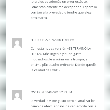
laterales es ademàs un error estètico.
Lamentablemente me decepcionò. Espero lo
corrijan a la brevedad o tendrè que elegir
otra marca.-
SERGIO
el
22/07/2010 11:15 PM
Con esta nueva versiòn «SE TERMINÒ LA
FIESTA». Màs ingenio y buen gusto
muchachos, le arruinaron la trompa, y
encima plàsticucho ordinario. Dònde quedò
la calidad de FORD.-
OSCAR
el
07/08/2010 2:33 PM
la verdad lo vi me gusto pero al analizar los
cambios efectuado no los veo acorde con la