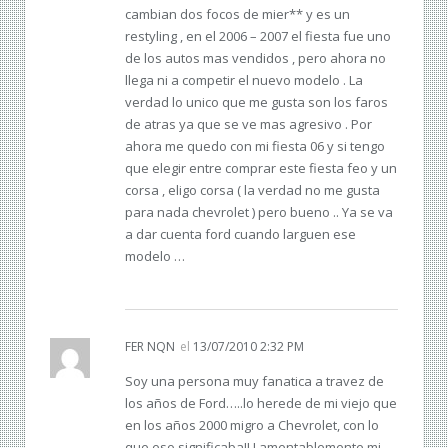
cambian dos focos de mier** y es un
restyling , en el 2006 – 2007 el fiesta fue uno
de los autos mas vendidos , pero ahora no
llega ni a competir el nuevo modelo . La
verdad lo unico que me gusta son los faros
de atras ya que se ve mas agresivo . Por
ahora me quedo con mi fiesta 06 y si tengo
que elegir entre comprar este fiesta feo y un
corsa , eligo corsa ( la verdad no me gusta
para nada chevrolet ) pero bueno .. Ya se va
a dar cuenta ford cuando larguen ese
modelo …
FER NQN
el
13/07/2010 2:32 PM
Soy una persona muy fanatica a travez de
los años de Ford…..lo herede de mi viejo que
en los años 2000 migro a Chevrolet, con lo
que eso significaba!! Lamentablemente mi