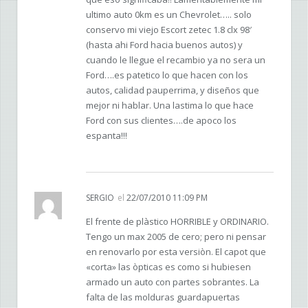
ultimo auto 0km es un Chevrolet….. solo
conservo mi viejo Escort zetec 1.8 clx 98′
(hasta ahi Ford hacia buenos autos) y
cuando le llegue el recambio ya no sera un
Ford….es patetico lo que hacen con los
autos, calidad pauperrima, y diseños que
mejor ni hablar. Una lastima lo que hace
Ford con sus clientes….de apoco los
espanta!!!
SERGIO
el
22/07/2010 11:09 PM
El frente de plàstico HORRIBLE y ORDINARIO.
Tengo un max 2005 de cero; pero ni pensar
en renovarlo por esta versiòn. El capot que
«corta» las òpticas es como si hubiesen
armado un auto con partes sobrantes. La
falta de las molduras guardapuertas