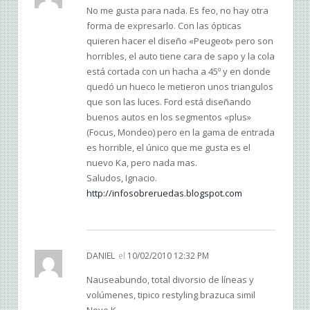
No me gusta para nada. Es feo, no hay otra
forma de expresarlo. Con las ópticas
quieren hacer el diseño «Peugeot» pero son
horribles, el auto tiene cara de sapo y la cola
está cortada con un hacha a 45º y en donde
quedó un hueco le metieron unos triangulos
que son las luces. Ford está diseñando
buenos autos en los segmentos «plus»
(Focus, Mondeo) pero en la gama de entrada
es horrible, el único que me gusta es el
nuevo Ka, pero nada mas.
Saludos, Ignacio.
http://infosobreruedas.blogspot.com
DANIEL
el
10/02/2010 12:32 PM
Nauseabundo, total divorsio de líneas y
volúmenes, tipico restyling brazuca simil
Novo K