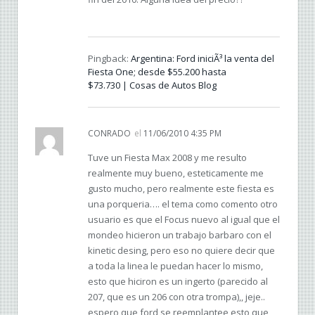
Pingback:
Argentina: Ford iniciÃ³ la venta del
Fiesta One; desde $55.200 hasta
$73.730 | Cosas de Autos Blog
CONRADO
el
11/06/2010 4:35 PM
Tuve un Fiesta Max 2008 y me resulto
realmente muy bueno, esteticamente me
gusto mucho, pero realmente este fiesta es
una porqueria…. el tema como comento otro
usuario es que el Focus nuevo al igual que el
mondeo hicieron un trabajo barbaro con el
kinetic desing, pero eso no quiere decir que
a toda la linea le puedan hacer lo mismo,
esto que hiciron es un ingerto (parecido al
207, que es un 206 con otra trompa),, jeje..
espero que ford se reemplantee esto que