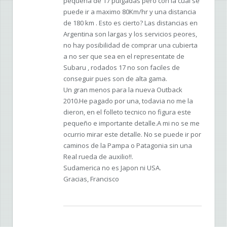
pequeña de 17 pulgadas pero con la cual se
puede ir a maximo 80Km/hr y una distancia
de 180 km . Esto es cierto? Las distancias en
Argentina son largas y los servicios peores,
no hay posibilidad de comprar una cubierta
a no ser que sea en el representate de
Subaru , rodados 17 no son faciles de
conseguir pues son de alta gama.
Un gran menos para la nueva Outback
2010.He pagado por una, todavia no me la
dieron, en el folleto tecnico no figura este
pequeño e importante detalle.A mi no se me
ocurrio mirar este detalle. No se puede ir por
caminos de la Pampa o Patagonia sin una
Real rueda de auxilio!!.
Sudamerica no es Japon ni USA.
Gracias, Francisco