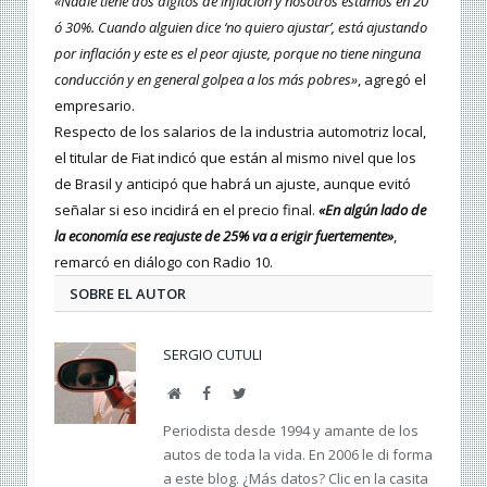
«Nadie tiene dos dígitos de inflación y nosotros estamos en 20
ó 30%. Cuando alguien dice ‘no quiero ajustar’, está ajustando
por inflación y este es el peor ajuste, porque no tiene ninguna
conducción y en general golpea a los más pobres»
, agregó el
empresario.
Respecto de los salarios de la industria automotriz local,
el titular de Fiat indicó que están al mismo nivel que los
de Brasil y anticipó que habrá un ajuste, aunque evitó
señalar si eso incidirá en el precio final.
«En algún lado de
la economía ese reajuste de 25% va a erigir fuertemente»
,
remarcó en diálogo con Radio 10.
SOBRE EL AUTOR
SERGIO CUTULI
Web
Facebook
Twitter
Periodista desde 1994 y amante de los
autos de toda la vida. En 2006 le di forma
a este blog. ¿Más datos? Clic en la casita