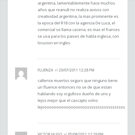
argentina, lamentablemente hace muchos
años que reanult no realiza avisos con
creatividad argentina, la mas prominente es
la epoca del R18 con la agencia De Luca, el
comercial se llama caceria; es mas el frances
se usa para los paises de habla inglesa, con
locucion en ingles.
FLUENZA
el
20/07/2011 12:28 PM
callense muertos seguro que ninguno tiene
un fluence entonces no se de que estan
hablando soy orgulloso dueño de uno y
lejos mejor que el cascajito volvo
lejooooooooooooooooossssssssssssssssssss
VICTOR HUGO
el
05/08/2011 12:29 PM