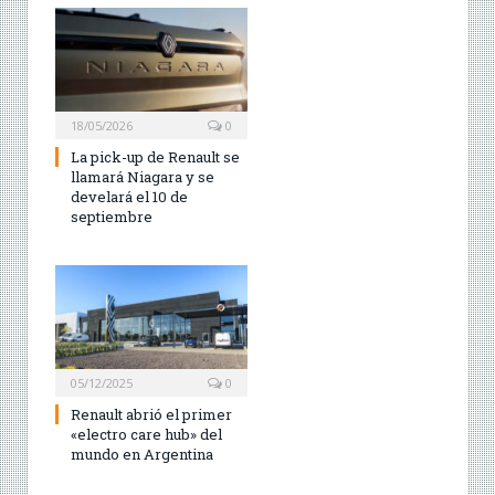
18/05/2026
0
La pick-up de Renault se
llamará Niagara y se
develará el 10 de
septiembre
05/12/2025
0
Renault abrió el primer
«electro care hub» del
mundo en Argentina