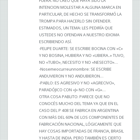
FUERA. NO CREO QUE HAYA SIDO LA
INTENCION MOLESTAR A ALGUNA MARCA EN
PARTICULAR, DE HECHO SE TRANSFORMÓ LA
TROMPA PARA HACERLO SIN OFENDER.
ESTIMADOS, UN TEMA: LES PEDIRÍA QUE
USTEDES NO OFENDAN A NUESTRO IDIOMA
ESCRIBIENDO ASÍ.
-FELIPE DUARTE: SE ESCRIBE BOCINA CON «C»
Y NO BOSINA, HUBIERA Y NO «UBIERA..» TUVO,
NO «TUBO», NECESITO Y NO «NESECITO»…
-Nosemeocurreunnombre: SE ESCRIBE
ANDUVIERON Y NO ANDUBIERON…
-PABLO: ES AGRESIVO Y NO «AGRECIVO»,
PARADÓJICO CON «J» NO CON «G»…
OTRA COSA PABLITO: PARECE QUE NO
CONOCÉS MUCHO DEL TEMA YA QUE EN EL
CASO DEL P 408 SE FABRICA EN ARGENTINA
CON MÁS DEL 60% DE LOS COMPONENTES DE
FABRICACIÓN NACIONAL, LÓGICAMENTE QUE
HAY COSAS IMPORTADAS DE FRANCIA, BRASIL
Y HASTA DE INDIA. PERO TAMBIÉN ES CIERTO