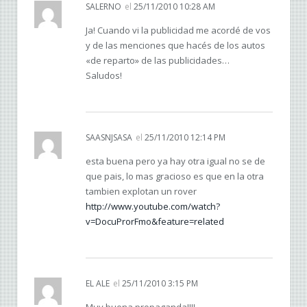
SALERNO
el
25/11/2010 10:28 AM
Ja! Cuando vi la publicidad me acordé de vos
y de las menciones que hacés de los autos
«de reparto» de las publicidades…
Saludos!
SAASNJSASA
el
25/11/2010 12:14 PM
esta buena pero ya hay otra igual no se de
que pais, lo mas gracioso es que en la otra
tambien explotan un rover
http://www.youtube.com/watch?
v=DocuProrFmo&feature=related
EL ALE
el
25/11/2010 3:15 PM
Muy buena propaganda!!!!