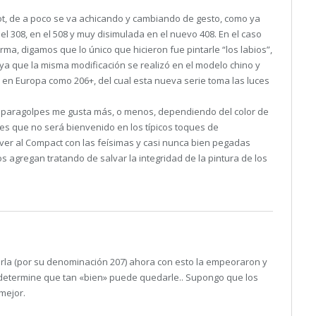
ot, de a poco se va achicando y cambiando de gesto, como ya
del 308, en el 508 y muy disimulada en el nuevo 408. En el caso
rma, digamos que lo único que hicieron fue pintarle “los labios”,
ya que la misma modificación se realizó en el modelo chino y
en Europa como 206+, del cual esta nueva serie toma las luces
.
los paragolpes me gusta más, o menos, dependiendo del color de
o es que no será bienvenido en los típicos toques de
er al Compact con las feísimas y casi nunca bien pegadas
agregan tratando de salvar la integridad de la pintura de los
rla (por su denominación 207) ahora con esto la empeoraron y
n determine que tan «bien» puede quedarle.. Supongo que los
mejor.