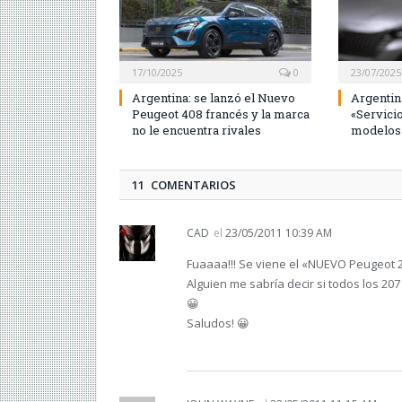
17/10/2025
0
23/07/2025
Argentina: se lanzó el Nuevo
Argentin
Peugeot 408 francés y la marca
«Servici
no le encuentra rivales
modelos
11 COMENTARIOS
CAD
el
23/05/2011 10:39 AM
Fuaaaa!!! Se viene el «NUEVO Peugeot 
Alguien me sabría decir si todos los 20
😀
Saludos! 😀