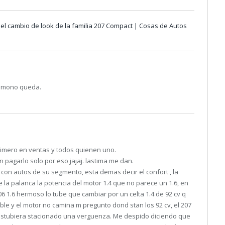
³ el cambio de look de la familia 207 Compact | Cosas de Autos
, mono queda.
 primero en ventas y todos quienen uno.
n pagarlo solo por eso jajaj. lastima me dan.
on autos de su segmento, esta demas decir el confort , la
e la palanca la potencia del motor 1.4 que no parece un 1.6, en
06 1.6 hermoso lo tube que cambiar por un celta 1.4 de 92 cv q
ible y el motor no camina m pregunto dond stan los 92 cv, el 207
i estubiera stacionado una verguenza. Me despido diciendo que