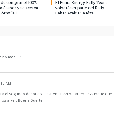
rdó comprar el 100%
El Puma Energy Rally Team
po Sauber y se acerca
volverá ser parte del Rally
 Fórmula 1
Dakar Arabia Saudita
a no mas???
:17 AM
 sera el segundo despues EL GRANDE Ari Vatanen…? Aunque que
amos a ver. Buena Suerte