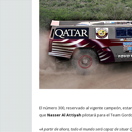
El número 300, reservado al vigente campeón, estar
que
Nasser Al Attiyah
pilotará para el Team Gordo
«A partir de ahora, todo el mundo será capaz de situar