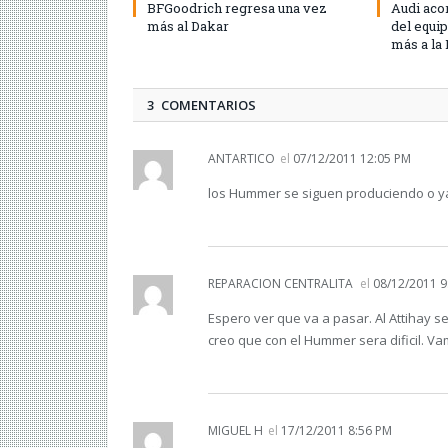
BFGoodrich regresa una vez
Audi aco
más al Dakar
del equi
más a la
3 COMENTARIOS
ANTARTICO
el
07/12/2011 12:05 PM
los Hummer se siguen produciendo o y
REPARACION CENTRALITA
el
08/12/2011 9
Espero ver que va a pasar. Al Attihay
creo que con el Hummer sera dificil. V
MIGUEL H
el
17/12/2011 8:56 PM