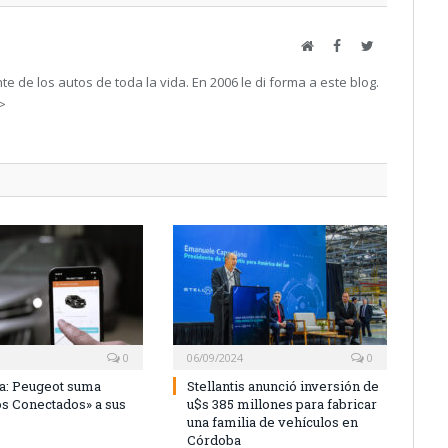
Web
Facebook
Twitter
e de los autos de toda la vida. En 2006 le di forma a este blog.
->
0
06/09/2024
0
a: Peugeot suma
Stellantis anunció inversión de
os Conectados» a sus
u$s 385 millones para fabricar
una familia de vehículos en
Córdoba