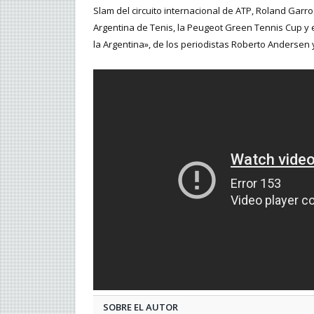
Slam del circuito internacional de ATP, Roland Garr
Argentina de Tenis, la Peugeot Green Tennis Cup y e
la Argentina», de los periodistas Roberto Andersen
SOBRE EL AUTOR