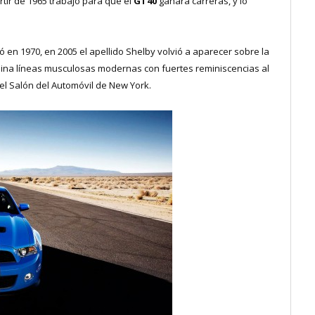
rtir de 1965 trabajó para que el
GT40
ganara carreras, y lo
zó en 1970, en 2005 el apellido Shelby volvió a aparecer sobre la
bina líneas musculosas modernas con fuertes reminiscencias al
el Salón del Automóvil de New York.