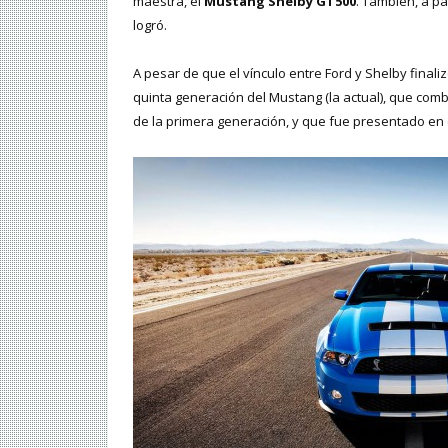
maestra, el
Mustang Shelby GT500
. También, a pa
logró.
A pesar de que el vínculo entre Ford y Shelby finali
quinta generación del Mustang (la actual), que com
de la primera generación, y que fue presentado en 