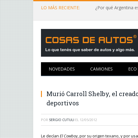
LO MÁS RECIENTE:
¿Por qué Argentina es
NOVEDADES
CAMIONES
ECO
Murió Carroll Shelby, el cread
deportivos
POR
SERGIO CUTULI
EL
12/05/2012
Le decían
El Cowboy
, por su origen texano, y por us