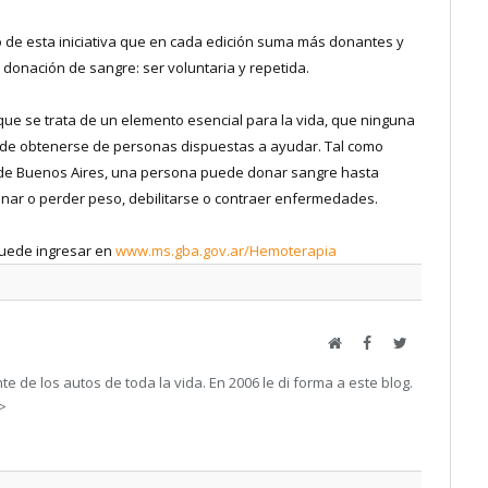
de esta iniciativa que en cada edición suma más donantes y
donación de sangre: ser voluntaria y repetida.
que se trata de un elemento esencial para la vida, que ninguna
uede obtenerse de personas dispuestas a ayudar. Tal como
ia de Buenos Aires, una persona puede donar sangre hasta
ganar o perder peso, debilitarse o contraer enfermedades.
puede ingresar en
www.ms.gba.gov.ar/Hemoterapia
Web
Facebook
Twitter
e de los autos de toda la vida. En 2006 le di forma a este blog.
->