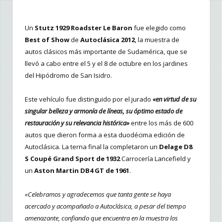
Un
Stutz 1929 Roadster Le Baron
fue elegido como
Best of Show
de
Autoclásica 2012
, la muestra de
autos clásicos más importante de Sudamérica, que se
llevó a cabo entre el 5 y el 8 de octubre en los jardines
del Hipódromo de San Isidro.
Este vehículo fue distinguido por el jurado
«en virtud de su
singular belleza y armonía de líneas, su óptimo estado de
restauración y su relevancia histórica»
entre los más de 600
autos que dieron forma a esta duodécima edición de
Autoclásica. La terna final la completaron un
Delage D8
S Coupé Grand Sport de 1932
Carrocería Lancefield y
un
Aston Martin DB4 GT de 1961
.
«Celebramos y agradecemos que tanta gente se haya
acercado y acompañado a Autoclásica, a pesar del tiempo
amenazante, confiando que encuentra en la muestra los