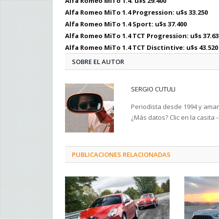
Alfa Romeo MiTo 1.4: u$s 29.400
Alfa Romeo MiTo 1.4 Progression: u$s 33.250
Alfa Romeo MiTo 1.4 Sport: u$s 37.400
Alfa Romeo MiTo 1.4 TCT Progression: u$s 37.63
Alfa Romeo MiTo 1.4 TCT Disctintive: u$s 43.520
SOBRE EL AUTOR
SERGIO CUTULI
Periodista desde 1994 y amant
¿Más datos? Clic en la casita 
PUBLICACIONES RELACIONADAS