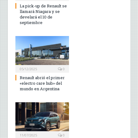
La pick-up de Renault se
llamará Niagara y se
develará el 10 de
septiembre
05/12/2025
0
Renault abrió el primer
«electro care hub» del
mundo en Argentina
11/07/2025
0