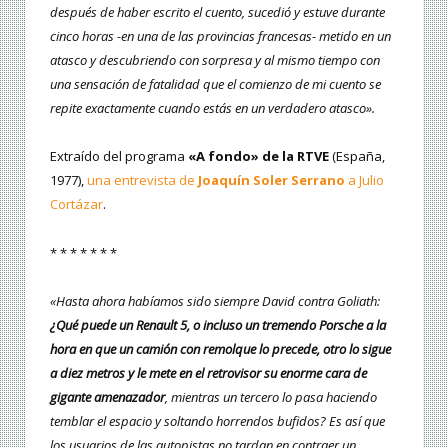
después de haber escrito el cuento, sucedió y estuve durante
cinco horas -en una de las provincias francesas- metido en un
atasco y descubriendo con sorpresa y al mismo tiempo con
una sensación de fatalidad que el comienzo de mi cuento se
repite exactamente cuando estás en un verdadero atasco».
Extraído del programa
«A fondo» de la RTVE
(España,
1977),
una entrevista de
Joaquín Soler Serrano
a Julio
Cortázar
.
* * * * * * *
«Hasta ahora habíamos sido siempre David contra Goliath:
¿Qué puede un Renault 5, o incluso un tremendo Porsche a la
hora en que un camión con remolque lo precede, otro lo sigue
a diez metros y le mete en el retrovisor su enorme cara de
gigante amenazador
, mientras un tercero lo pasa haciendo
temblar el espacio y soltando horrendos bufidos? Es así que
los usuarios de las autopistas no tardan en contraer un