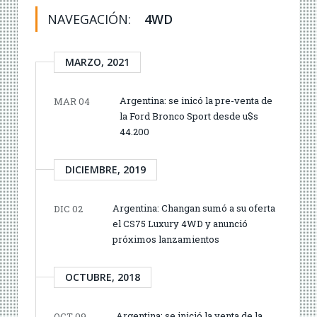
NAVEGACIÓN:
4WD
MARZO, 2021
Argentina: se inicó la pre-venta de
MAR 04
la Ford Bronco Sport desde u$s
44.200
DICIEMBRE, 2019
Argentina: Changan sumó a su oferta
DIC 02
el CS75 Luxury 4WD y anunció
próximos lanzamientos
OCTUBRE, 2018
Argentina: se inició la venta de la
OCT 09