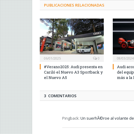
PUBLICACIONES RELACIONADAS
06/01/2025
0
08/03/2024
#Verano2025: Audi presenta en
Audi aco
Cariló el Nuevo A3 Sportback y
del equi
el Nuevo A5
más a la
3 COMENTARIOS
Pingback:
Un suerhÃ©roe al volante de 