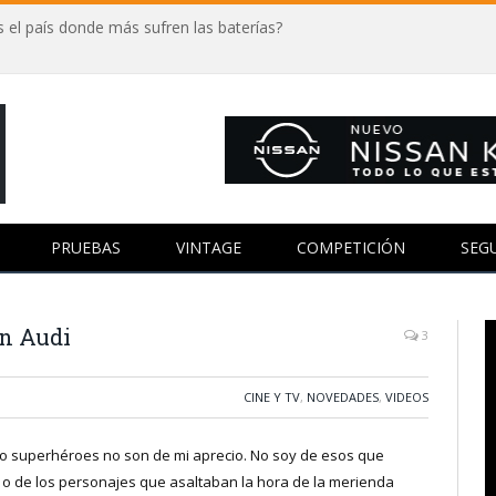
 el país donde más sufren las baterías?
PRUEBAS
VINTAGE
COMPETICIÓN
SEG
un Audi
3
CINE Y TV
,
NOVEDADES
,
VIDEOS
ón o superhéroes no son de mi aprecio. No soy de esos que
, o de los personajes que asaltaban la hora de la merienda