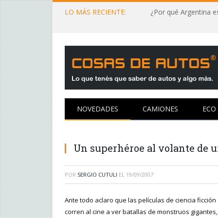
LO MÁS RECIENTE:
¿Por qué Argentina es
NOVEDADES
CAMIONES
ECO
Un superhéroe al volante de 
POR
SERGIO CUTULI
EL
19/09/2007
Ante todo aclaro que las películas de ciencia ficci
corren al cine a ver batallas de monstruos gigantes