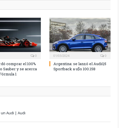
0
01/03/2024
0
rdó comprar el 100%
Argentina: se lanzó el AudiQ5
po Sauber y se acerca
Sportback a u$s 100.158
 Fórmula 1
un Audi | Audi