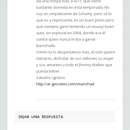
da una chispa más a la F1, que viene
bastante dormida en ésta temporada. No
soy un simpatizante de Schumy, pero sé lo
que es y representa, es un buen piloto pero
que siempre ganó teniendo un muuuy buen
auto, en especial en 2004, donde era él
contra quien nunca le iba a ganar:
Barrichello.
A Kimi no lo despertamos mas, el solo quiere
retirarse, disfrutar de sus millones su mujer
y sus amantes y todo el Jhonny Walker que
pueda beber.
Saludos, Ignacio.
http://ar.geocities.com/imanchad
DEJAR UNA RESPUESTA