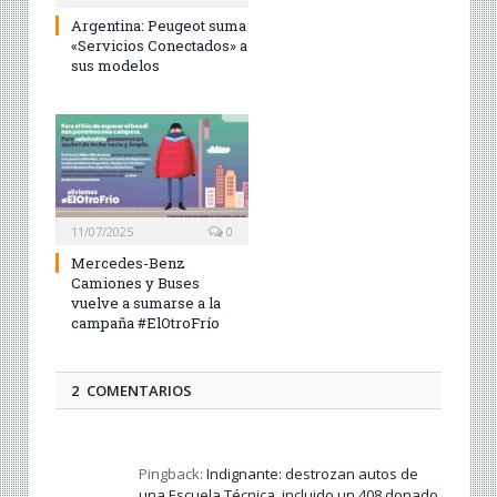
Argentina: Peugeot suma
«Servicios Conectados» a
sus modelos
11/07/2025
0
Mercedes-Benz
Camiones y Buses
vuelve a sumarse a la
campaña #ElOtroFrío
2 COMENTARIOS
Pingback:
Indignante: destrozan autos de
una Escuela Técnica, incluido un 408 donado