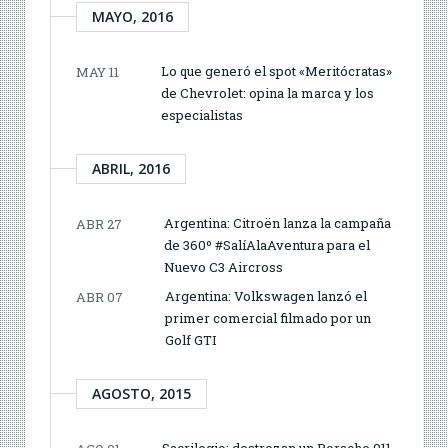
MAYO, 2016
Lo que generó el spot «Meritócratas»
MAY 11
de Chevrolet: opina la marca y los
especialistas
ABRIL, 2016
Argentina: Citroën lanza la campaña
ABR 27
de 360º #SalíAlaAventura para el
Nuevo C3 Aircross
Argentina: Volkswagen lanzó el
ABR 07
primer comercial filmado por un
Golf GTI
AGOSTO, 2015
Sacrilegio: destrozan un Porsche 911