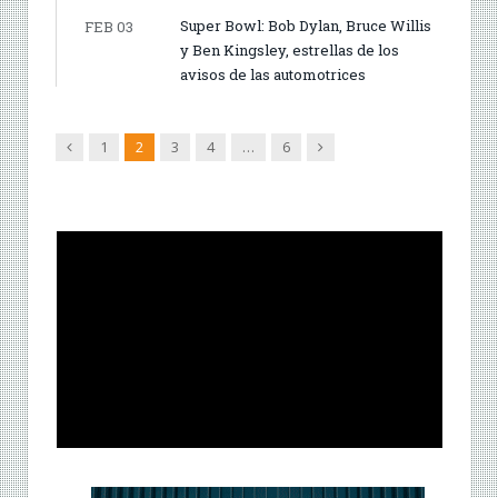
Super Bowl: Bob Dylan, Bruce Willis
FEB 03
y Ben Kingsley, estrellas de los
avisos de las automotrices
Anterior
Siguiente
1
2
3
4
…
6