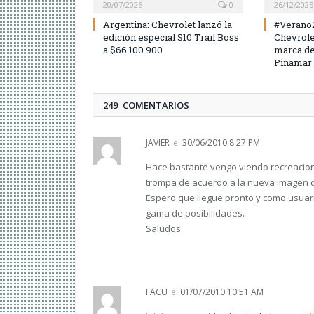
20/07/2026
0
26/12/2025
Argentina: Chevrolet lanzó la
#Verano2
edición especial S10 Trail Boss
Chevrolet
a $66.100.900
marca de
Pinamar
249 COMENTARIOS
JAVIER
el
30/06/2010 8:27 PM
Hace bastante vengo viendo recreacion
trompa de acuerdo a la nueva imagen d
Espero que llegue pronto y como usuari
gama de posibilidades.
Saludos
FACU
el
01/07/2010 10:51 AM