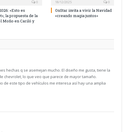
0
18/12/2025
0
026: «Esto es
OnStar invita a vivir la Navidad
», la propuesta de la
«creando magia juntos»
l Moño en Cariló y
es hechas q se asemejan mucho. El diseño me gusta, tiene la
e chevrolet, lo que veo que parece de mayor tamaño.
o de este tipo de vehículos me interesa así hay una amplia