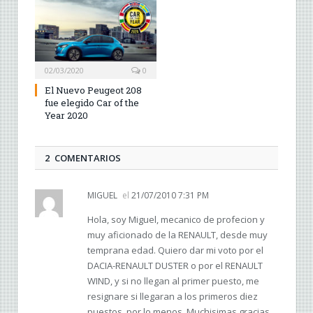
02/03/2020
0
El Nuevo Peugeot 208
fue elegido Car of the
Year 2020
2 COMENTARIOS
MIGUEL
el
21/07/2010 7:31 PM
Hola, soy Miguel, mecanico de profecion y
muy aficionado de la RENAULT, desde muy
temprana edad. Quiero dar mi voto por el
DACIA-RENAULT DUSTER o por el RENAULT
WIND, y si no llegan al primer puesto, me
resignare si llegaran a los primeros diez
puestos, por lo menos. Muchisimas gracias,