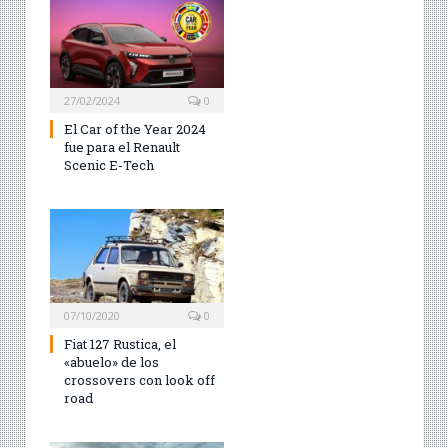
27/02/2024
0
El Car of the Year 2024
fue para el Renault
Scenic E-Tech
07/10/2020
0
Fiat 127 Rustica, el
«abuelo» de los
crossovers con look off
road