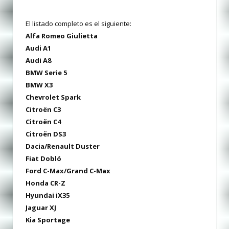
El listado completo es el siguiente:
Alfa Romeo Giulietta
Audi A1
Audi A8
BMW Serie 5
BMW X3
Chevrolet Spark
Citroën C3
Citroën C4
Citroën DS3
Dacia/Renault Duster
Fiat Dobló
Ford C-Max/Grand C-Max
Honda CR-Z
Hyundai iX35
Jaguar XJ
Kia Sportage