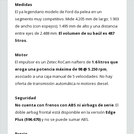
Medidas
El ya legendario modelo de Ford da pelea en un
segmento muy competitivo. Mide 4.205 mm de largo; 1.903
de ancho (con espejos); 1.495 mm de alto y una distancia
entre ejes de 2.488 mm.
El volumen de su baúl es 487
litros.
Motor
El impulsor es un Zetec RoCam naftero de
1.6 litros que
eroga una potencia máxima de 98 @ 5.250 rpm
,
asociado a una caja manual de 5 velocidades. No hay
oferta de transmisión automática ni motores diesel.
Seguridad
No cuenta con frenos con ABS ni airbags de serie
. El
doble airbag frontal está disponible en la versión
Edge
Plus ($96.670)
y no se puede sumar ABS.
Precio