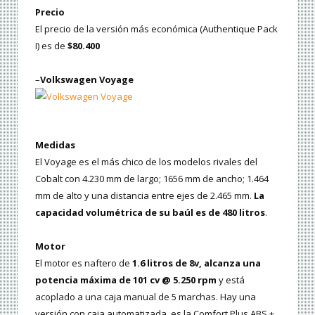
Precio
El precio de la versión más económica (Authentique Pack
I) es de
$80.400
–
Volkswagen Voyage
Medidas
El Voyage es el más chico de los modelos rivales del
Cobalt con 4.230 mm de largo; 1656 mm de ancho; 1.464
mm de alto y una distancia entre ejes de 2.465 mm.
La
capacidad volumétrica de su baúl es de 480 litros
.
Motor
El motor es naftero de
1.6 litros de 8v, alcanza una
potencia máxima de 101 cv @ 5.250 rpm
y está
acoplado a una caja manual de 5 marchas. Hay una
versión con caja automatizada, es la Comfort Plus ABS +