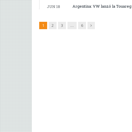
Argentina: VW lanzó la Touareg 
JUN 18
Siguiente
1
2
3
…
6