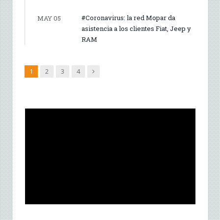
#Coronavirus: la red Mopar da
MAY 05
asistencia a los clientes Fiat, Jeep y
RAM
Siguiente
1
2
3
4